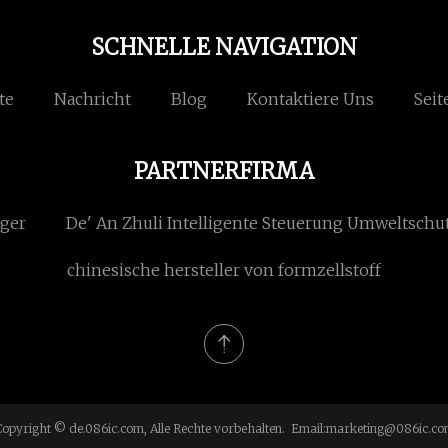
SCHNELLE NAVIGATION
te
Nachricht
Blog
Kontaktiere Uns
Seit
PARTNERFIRMA
ager
De' An Zhuli Intelligente Steuerung Umweltschut
chinesische hersteller von formzellstoff
opyright © de.086ic.com, Alle Rechte vorbehalten. Email:
marketing@086ic.co