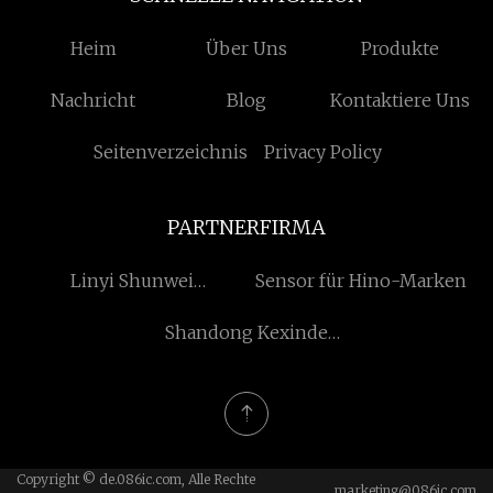
Heim
Über Uns
Produkte
Nachricht
Blog
Kontaktiere Uns
Seitenverzeichnis
Privacy Policy
PARTNERFIRMA
Linyi Shunwei
Sensor für Hino-Marken
International Handel Co.,
Shandong Kexinde
Ltd
Maschinerie Technologie
Co., Ltd
Copyright © de.086ic.com, Alle Rechte
marketing@086ic.com