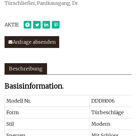
Türschließer, Panikausgang, Dr
AKTIE
Anfrage absenden
Beschreibung
Basisinformation.
Modell Nr.
DDDH006
Form
Türbeschläge
Stil
Modern
Sperren
Mit Schloss