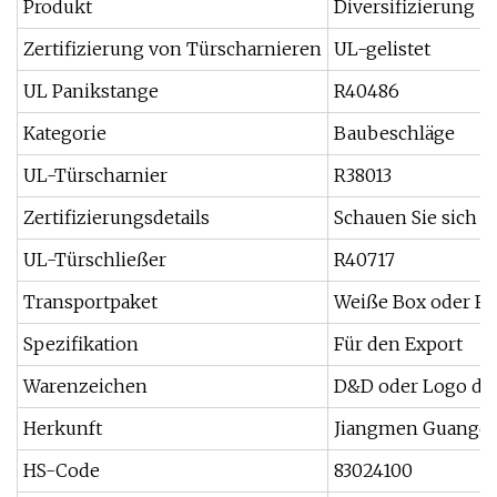
Produkt
Diversifizierung
Zertifizierung von Türscharnieren
UL-gelistet
UL Panikstange
R40486
Kategorie
Baubeschläge
UL-Türscharnier
R38013
Zertifizierungsdetails
Schauen Sie sich di
UL-Türschließer
R40717
Transportpaket
Weiße Box oder Fa
Spezifikation
Für den Export
Warenzeichen
D&D oder Logo de
Herkunft
Jiangmen Guangdo
HS-Code
83024100