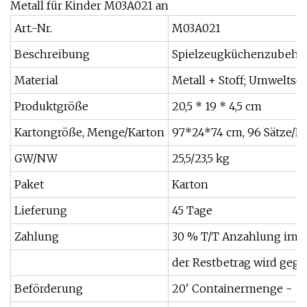
Metall für Kinder M03A021 an
Art.-Nr.
M03A021
Beschreibung
Spielzeugküchenzubehör
Material
Metall + Stoff; Umweltsc
Produktgröße
20,5 * 19 * 4,5 cm
Kartongröße, Menge/Karton
97*24*74 cm, 96 Sätze/K
GW/NW
25,5/23,5 kg
Paket
Karton
Lieferung
45 Tage
Zahlung
30 % T/T Anzahlung im 
der Restbetrag wird gege
Beförderung
20' Containermenge -