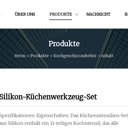
M
ÜBER UNS
PRODUKTE
NACHRICHT
B
Produkte
Heim
>
Produkte
>
Kochgeschirrzubehör
>
Inhalt
Silikon-Küchenwerkzeug-Set
Spezifikationen: Eigenschaften: Das Küchenutensilien-Se
aus Silikon enthält ein 11-teiliges Kochutensil, das alle