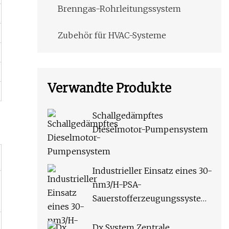
Brenngas-Rohrleitungssystem
Zubehör für HVAC-Systeme
Verwandte Produkte
Schallgedämpftes
Dieselmotor-Pumpensystem
Industrieller Einsatz eines 30-
nm3/H-PSA-
Sauerstofferzeugungssystems
für die Aquakultur-Fischzucht
Dx System Zentrale