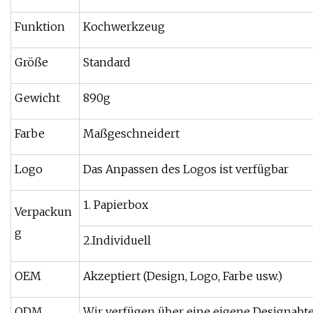
Funktion
Kochwerkzeug
Größe
Standard
Gewicht
890g
Farbe
Maßgeschneidert
Logo
Das Anpassen des Logos ist verfügbar
1. Papierbox
Verpackun
g
2.Individuell
OEM
Akzeptiert (Design, Logo, Farbe usw.)
ODM
Wir verfügen über eine eigene Designabt