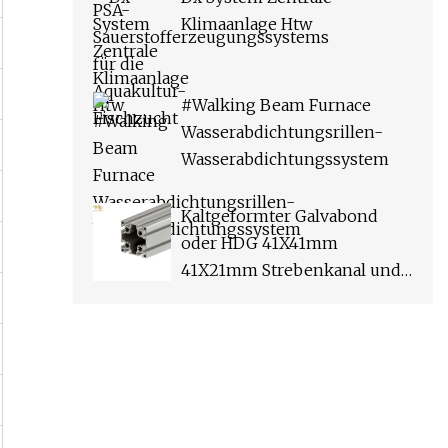
Klimaanlage Htw
#Walking Beam Furnace
Wasserabdichtungsrillen-
Wasserabdichtungssystem
Kaltgeformter Galvabond
oder HDG 41X41mm
41X21mm Strebenkanal und
Zubehör für elektrische und
mechanische Stützsysteme